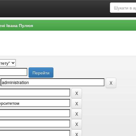
ені Івана Пулюя