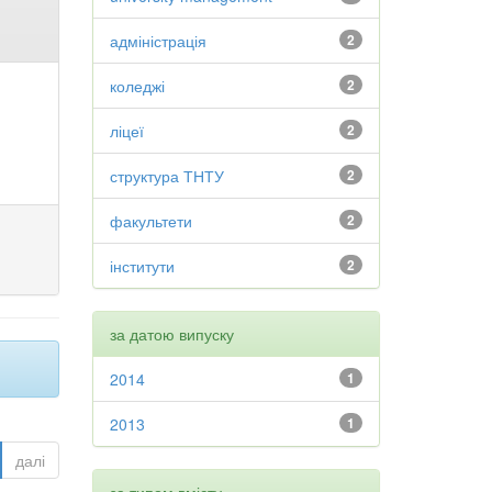
адміністрація
2
коледжі
2
ліцеї
2
структура ТНТУ
2
факультети
2
інститути
2
за датою випуску
2014
1
2013
1
далі