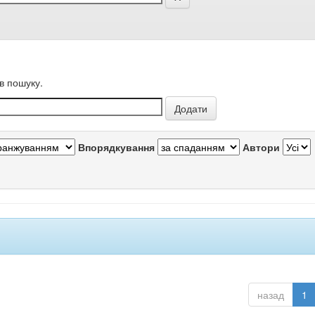
в пошуку.
Впорядкування
Автори
назад
1