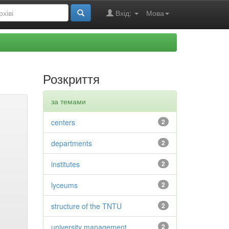
Вхід:
Мова
Розкриття
за темами
centers
2
departments
2
institutes
2
lyceums
2
structure of the TNTU
2
university management
2