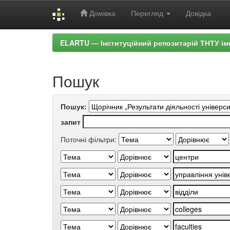
Домівка
Перегляд
Довідка
Skip
ELARTU — Інституційний репозитарій ТНТУ ім
navigation
Пошук
Пошук:
запит
Поточні фільтри: