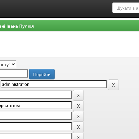
ені Івана Пулюя