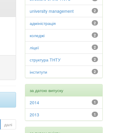
university management
2
адміністрація
2
коледжі
2
ліцеї
2
структура ТНТУ
2
інститути
2
за датою випуску
2014
1
2013
1
далі