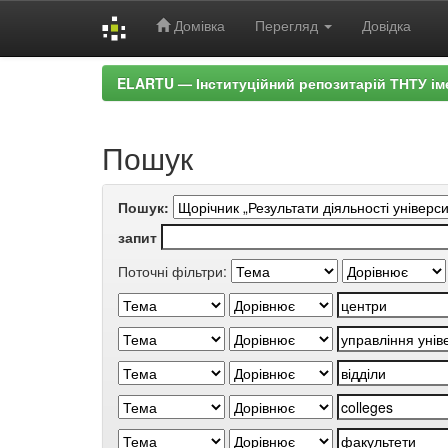
Домівка
Перегляд
Довідка
Skip
ELARTU — Інституційний репозитарій ТНТУ ім
navigation
Пошук
Пошук:
запит
Поточні фільтри: