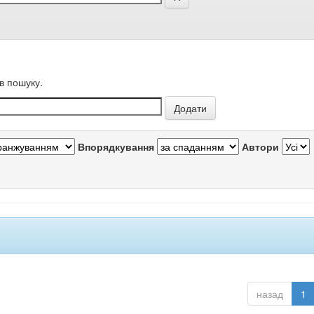
в пошуку.
Впорядкування
Автори
назад
1