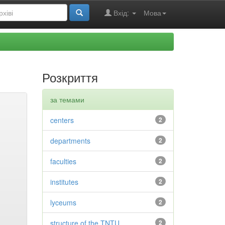
Вхід:
Мова
Розкриття
за темами
centers
2
departments
2
faculties
2
institutes
2
lyceums
2
structure of the TNTU
2