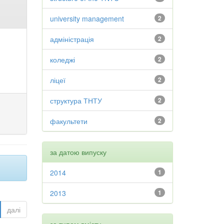
university management
2
адміністрація
2
коледжі
2
ліцеї
2
структура ТНТУ
2
факультети
2
за датою випуску
2014
1
2013
1
далі