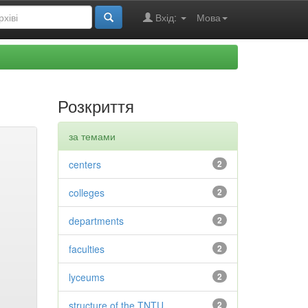
Вхід:
Мова
Розкриття
за темами
centers
2
colleges
2
departments
2
faculties
2
lyceums
2
structure of the TNTU
2