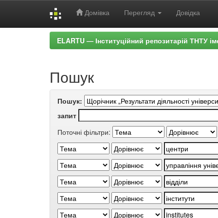
Домівка
Перегляд
Довідка
Skip
ELARTU — Інституційний репозитарій ТНТУ ім
navigation
Пошук
Пошук:
запит
Поточні фільтри: