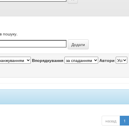
в пошуку.
Впорядкування
Автори
назад
1