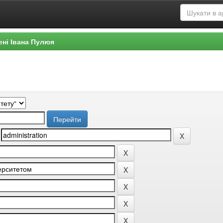
ені Івана Пулюя