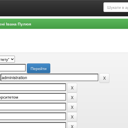
ені Івана Пулюя