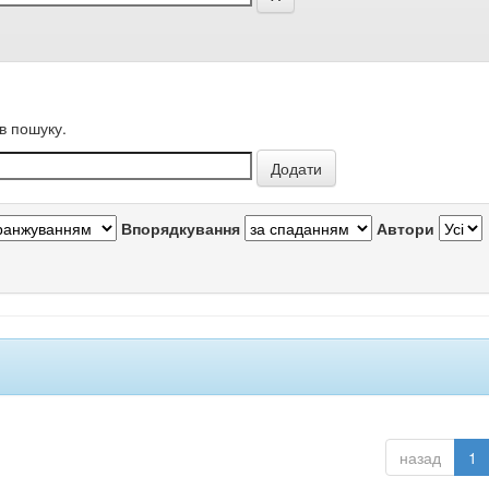
в пошуку.
Впорядкування
Автори
назад
1