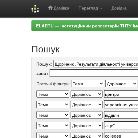
Домівка
Перегляд
Довідка
Skip
ELARTU — Інституційний репозитарій ТНТУ ім
navigation
Пошук
Пошук:
запит
Поточні фільтри: