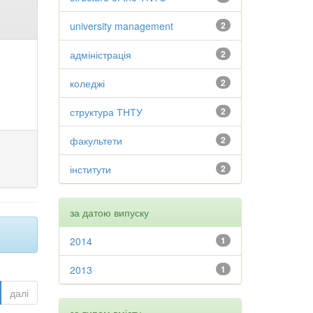
university management
2
адміністрація
2
коледжі
2
структура ТНТУ
2
факультети
2
інститути
2
за датою випуску
2014
1
2013
1
далі