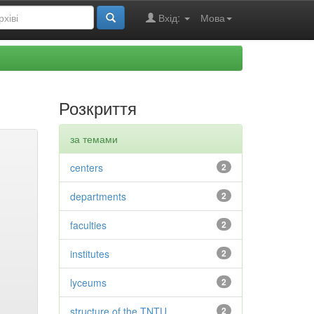
Вхід:
Мова
Розкриття
за темами
centers
2
departments
2
faculties
2
institutes
2
lyceums
2
structure of the TNTU
2