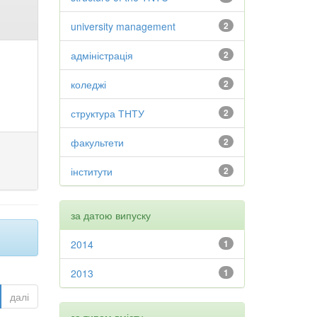
university management
2
адміністрація
2
коледжі
2
структура ТНТУ
2
факультети
2
інститути
2
за датою випуску
2014
1
2013
1
далі