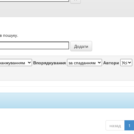
в пошуку.
Впорядкування
Автори
назад
1