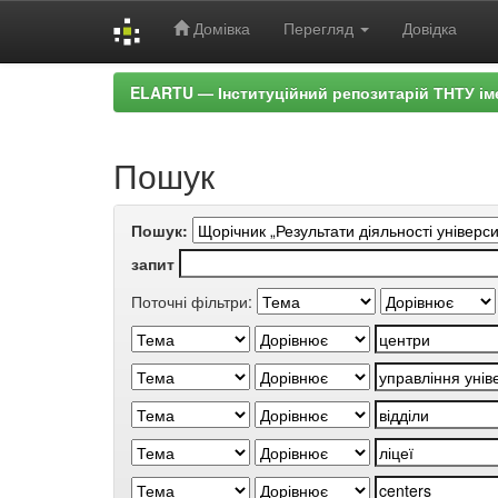
Домівка
Перегляд
Довідка
Skip
ELARTU — Інституційний репозитарій ТНТУ ім
navigation
Пошук
Пошук:
запит
Поточні фільтри: