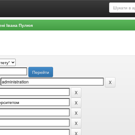
ені Івана Пулюя