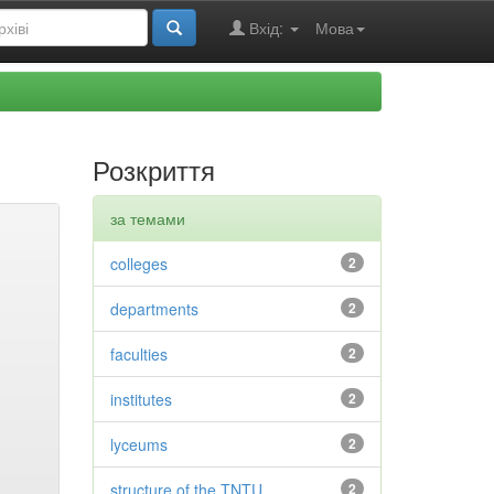
Вхід:
Мова
Розкриття
за темами
colleges
2
departments
2
faculties
2
institutes
2
lyceums
2
structure of the TNTU
2