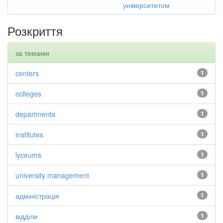
університетом
Розкриття
за темами
centers
1
colleges
1
departments
1
institutes
1
lyceums
1
university management
1
адміністрація
1
відділи
1