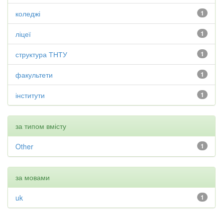
коледжі
1
ліцеї
1
структура ТНТУ
1
факультети
1
інститути
1
за типом вмісту
Other
1
за мовами
uk
1