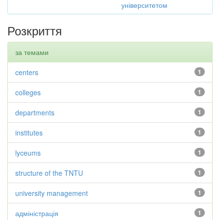
університетом
Розкриття
за темами
centers
1
colleges
1
departments
1
institutes
1
lyceums
1
structure of the TNTU
1
university management
1
адміністрація
1