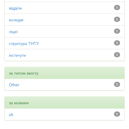
відділи
1
коледжі
1
ліцеї
1
структура ТНТУ
1
інститути
1
за типом вмісту
Other
1
за мовами
uk
1