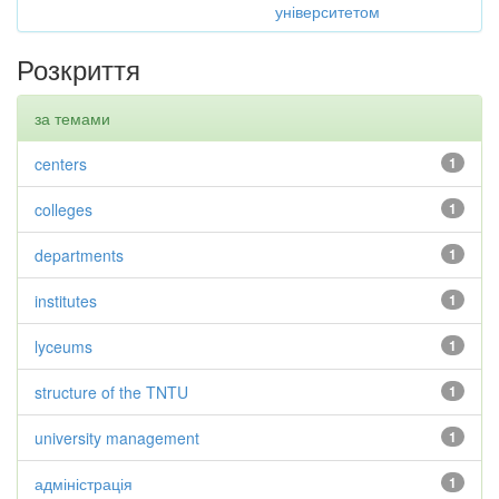
університетом
Розкриття
за темами
centers
1
colleges
1
departments
1
institutes
1
lyceums
1
structure of the TNTU
1
university management
1
адміністрація
1