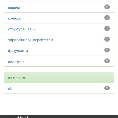
відділи
1
коледжі
1
структура ТНТУ
1
управління університетом
1
факультети
1
інститути
1
за мовами
uk
1