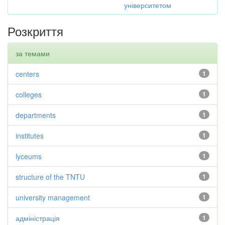
університетом
Розкриття
за темами
centers
1
colleges
1
departments
1
institutes
1
lyceums
1
structure of the TNTU
1
university management
1
адміністрація
1