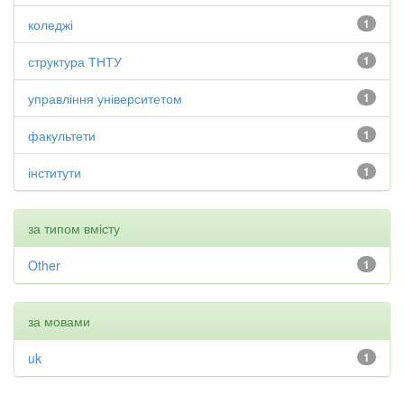
коледжі
1
структура ТНТУ
1
управління університетом
1
факультети
1
інститути
1
за типом вмісту
Other
1
за мовами
uk
1