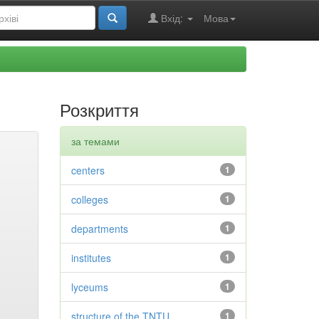
Вхід:
Мова
Розкриття
за темами
centers
1
colleges
1
departments
1
institutes
1
lyceums
1
structure of the TNTU
1