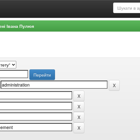
ені Івана Пулюя