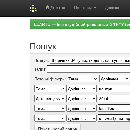
Домівка
Перегляд
Довідка
Skip
ELARTU — Інституційний репозитарій ТНТУ ім
navigation
Пошук
Пошук:
запит
Поточні фільтри:
Почати новий пошук