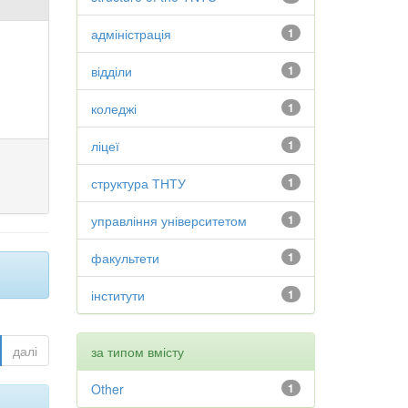
адміністрація
1
відділи
1
коледжі
1
ліцеї
1
структура ТНТУ
1
управління університетом
1
факультети
1
інститути
1
далі
за типом вмісту
Other
1