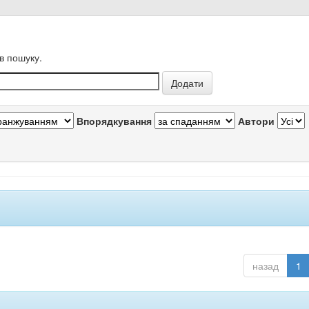
в пошуку.
Впорядкування
Автори
назад
1