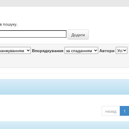
в пошуку.
Впорядкування
Автори
назад
1