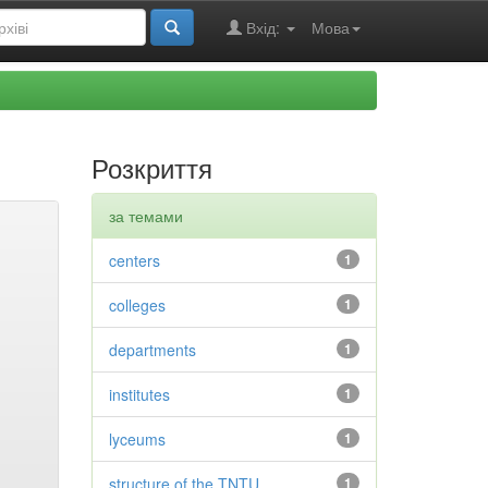
Вхід:
Мова
Розкриття
за темами
centers
1
colleges
1
departments
1
institutes
1
lyceums
1
structure of the TNTU
1