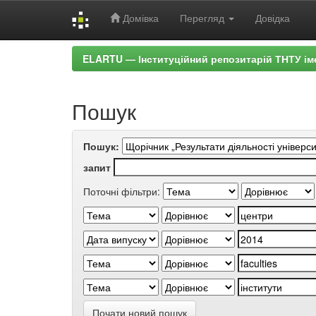
Домівка
Перегляд
Довідка
Skip
ELARTU — Інституційний репозитарій ТНТУ ім
navigation
Пошук
Пошук:
запит
Поточні фільтри:
Почати новий пошук