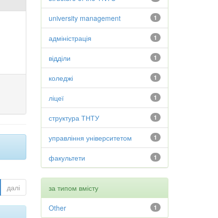
university management
1
адміністрація
1
відділи
1
коледжі
1
ліцеї
1
структура ТНТУ
1
управління університетом
1
факультети
1
далі
за типом вмісту
Other
1