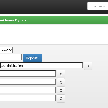
ені Івана Пулюя