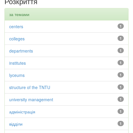
Розкриття
за темами
centers
1
colleges
1
departments
1
institutes
1
lyceums
1
structure of the TNTU
1
university management
1
адміністрація
1
відділи
1