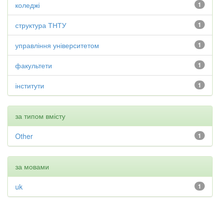
коледжі
1
структура ТНТУ
1
управління університетом
1
факультети
1
інститути
1
за типом вмісту
Other
1
за мовами
uk
1