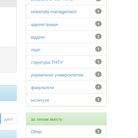
university management
1
адміністрація
1
відділи
1
ліцеї
1
структура ТНТУ
1
управління університетом
1
факультети
1
інститути
1
далі
за типом вмісту
Other
1