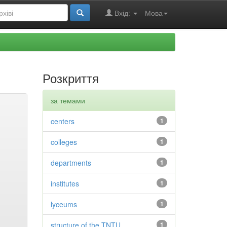
Вхід:
Мова
Розкриття
за темами
centers
1
colleges
1
departments
1
institutes
1
lyceums
1
structure of the TNTU
1