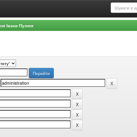
ені Івана Пулюя