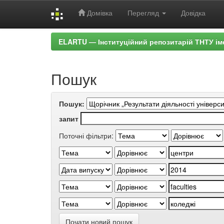
Домівка
Перегляд
Довідка
Skip
ELARTU — Інституційний репозитарій ТНТУ ім
navigation
Пошук
Пошук:
запит
Поточні фільтри:
Почати новий пошук