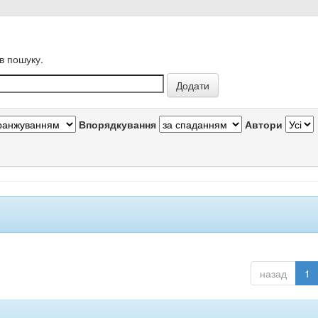
в пошуку.
Впорядкування
Автори
назад
1