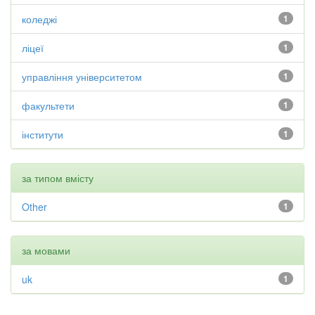
коледжі
1
ліцеї
1
управління університетом
1
факультети
1
інститути
1
за типом вмісту
Other
1
за мовами
uk
1