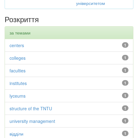
університетом
Розкриття
за темами
centers
1
colleges
1
faculties
1
institutes
1
lyceums
1
structure of the TNTU
1
university management
1
відділи
1