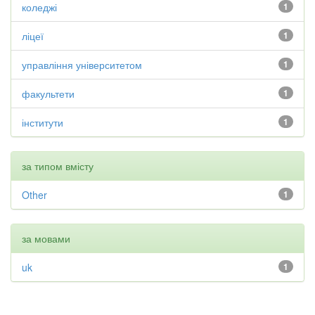
коледжі
1
ліцеї
1
управління університетом
1
факультети
1
інститути
1
за типом вмісту
Other
1
за мовами
uk
1