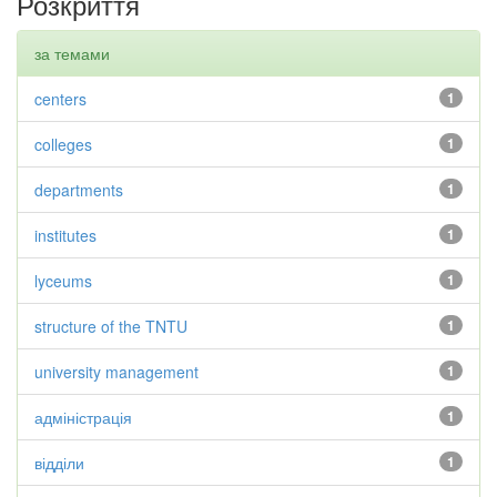
Розкриття
за темами
centers
1
colleges
1
departments
1
institutes
1
lyceums
1
structure of the TNTU
1
university management
1
адміністрація
1
відділи
1