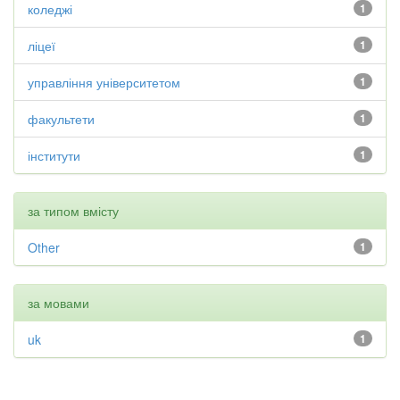
коледжі
1
ліцеї
1
управління університетом
1
факультети
1
інститути
1
за типом вмісту
Other
1
за мовами
uk
1