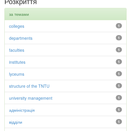
Розкриття
за темами
colleges
1
departments
1
faculties
1
institutes
1
lyceums
1
structure of the TNTU
1
university management
1
адміністрація
1
відділи
1