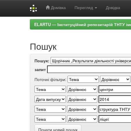
Домівка
Перегляд
Довідка
Skip
ELARTU — Інституційний репозитарій ТНТУ ім
navigation
Пошук
Пошук:
запит
Поточні фільтри:
Почати новий пошук