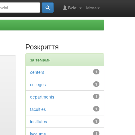
Вхід:
Мова
Розкриття
за темами
centers
1
colleges
1
departments
1
faculties
1
institutes
1
lyceums
1