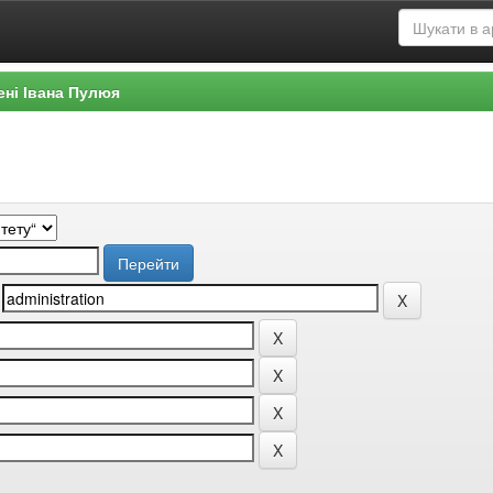
ені Івана Пулюя