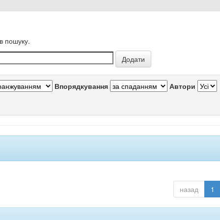
в пошуку.
Впорядкування
Автори
назад
1