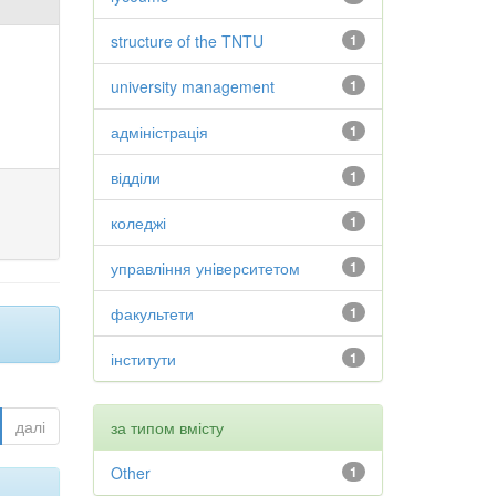
structure of the TNTU
1
university management
1
адміністрація
1
відділи
1
коледжі
1
управління університетом
1
факультети
1
інститути
1
далі
за типом вмісту
Other
1