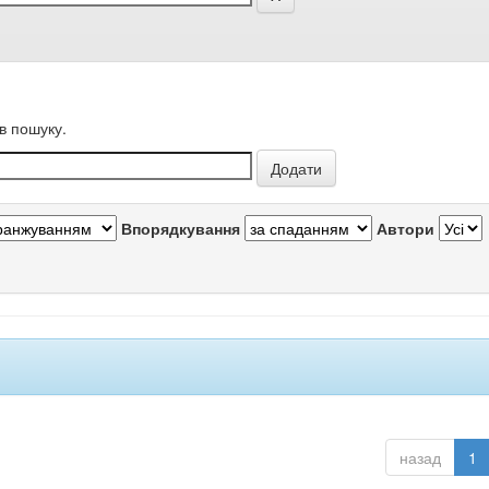
в пошуку.
Впорядкування
Автори
назад
1