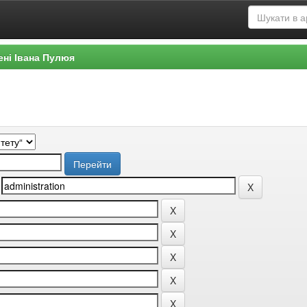
ені Івана Пулюя