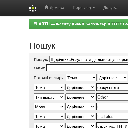
Домівка
Перегляд
Довідка
Skip
ELARTU — Інституційний репозитарій ТНТУ ім
navigation
Пошук
Пошук:
запит
Поточні фільтри: