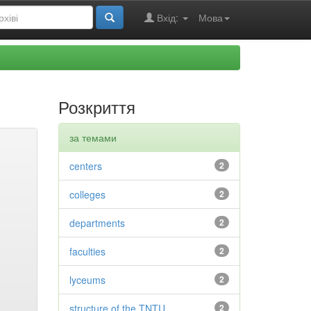
Вхід:
Мова
Розкриття
за темами
centers
2
colleges
2
departments
2
faculties
2
lyceums
2
structure of the TNTU
2