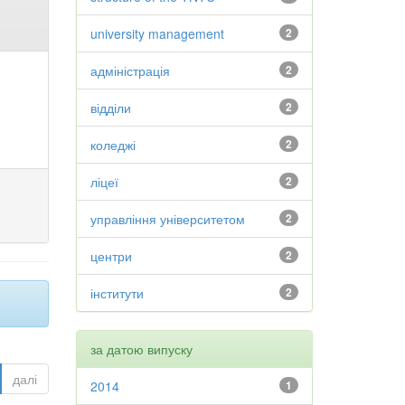
university management
2
адміністрація
2
відділи
2
коледжі
2
ліцеї
2
управління університетом
2
центри
2
інститути
2
за датою випуску
далі
2014
1