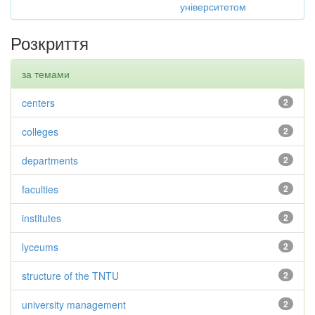
університетом
Розкриття
за темами
centers
2
colleges
2
departments
2
faculties
2
institutes
2
lyceums
2
structure of the TNTU
2
university management
2