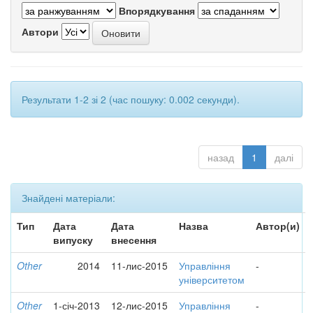
Впорядкування
Автори
Результати 1-2 зі 2 (час пошуку: 0.002 секунди).
назад
1
далі
Знайдені матеріали:
Тип
Дата
Дата
Назва
Автор(и)
випуску
внесення
Other
2014
11-лис-2015
Управління
-
університетом
Other
1-січ-2013
12-лис-2015
Управління
-