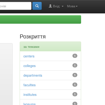
Вхід:
Мова
Розкриття
за темами
centers
1
colleges
1
departments
1
faculties
1
institutes
1
lyceums
1