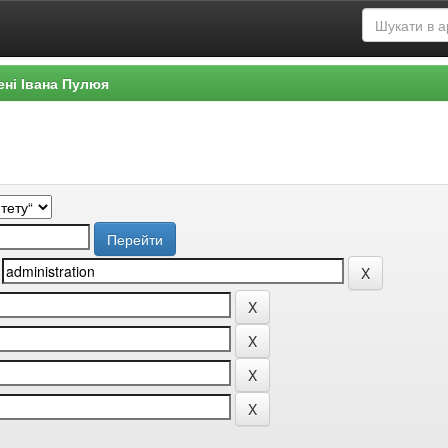
ені Івана Пулюя