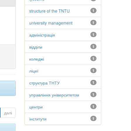
structure of the TNTU
1
university management
1
адміністрація
1
відділи
1
коледжі
1
ліцеї
1
структура ТНТУ
1
управління університетом
1
центри
1
далі
інститути
1