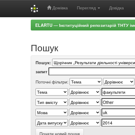
Домівка
Перегляд
Довідка
Skip
ELARTU — Інституційний репозитарій ТНТУ ім
navigation
Пошук
Пошук:
запит
Поточні фільтри:
Почати новий пошук