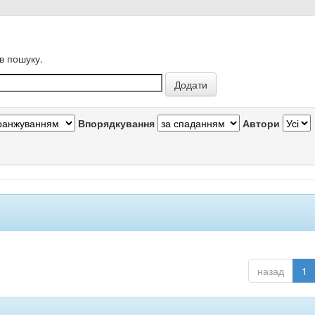
в пошуку.
Впорядкування
Автори
назад
1