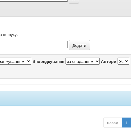
в пошуку.
Впорядкування
Автори
назад
1