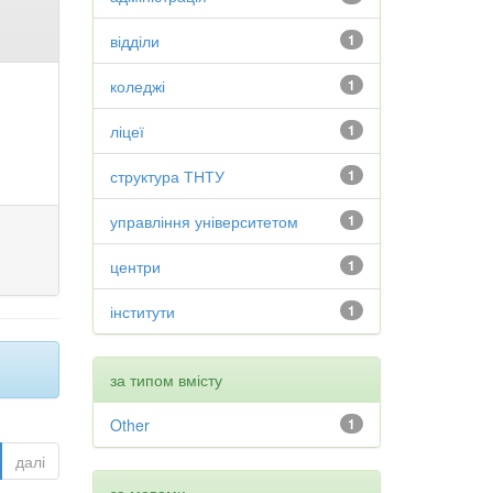
відділи
1
коледжі
1
ліцеї
1
структура ТНТУ
1
управління університетом
1
центри
1
інститути
1
за типом вмісту
Other
1
далі