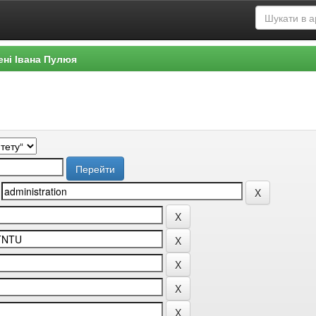
ені Івана Пулюя