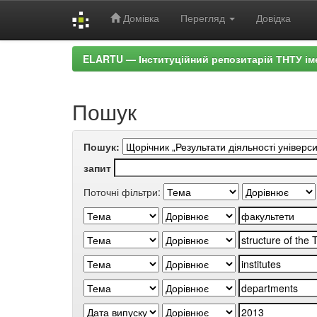
Домівка
Перегляд
Довідка
Skip
ELARTU — Інституційний репозитарій ТНТУ ім
navigation
Пошук
Пошук:
запит
Поточні фільтри: