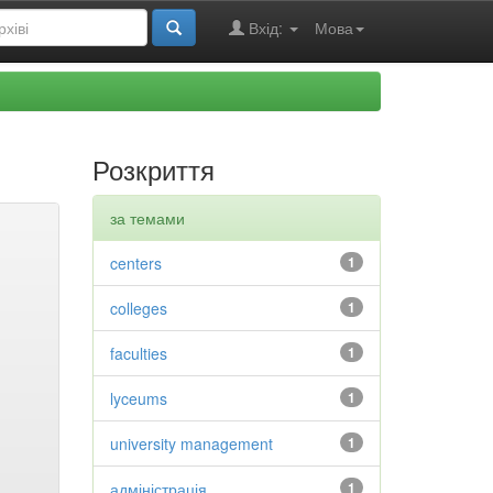
Вхід:
Мова
Розкриття
за темами
centers
1
colleges
1
faculties
1
lyceums
1
university management
1
адміністрація
1