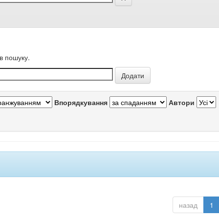
в пошуку.
Впорядкування
Автори
назад
1