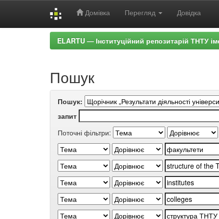
Домівка
Перегляд
Довідка
Skip
ELARTU — Інституційний репозитарій ТНТУ ім
navigation
Пошук
Пошук:
запит
Поточні фільтри: