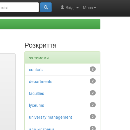
Вхід:
Мова
Розкриття
за темами
centers
2
departments
2
faculties
2
lyceums
2
university management
2
адміністрація
2