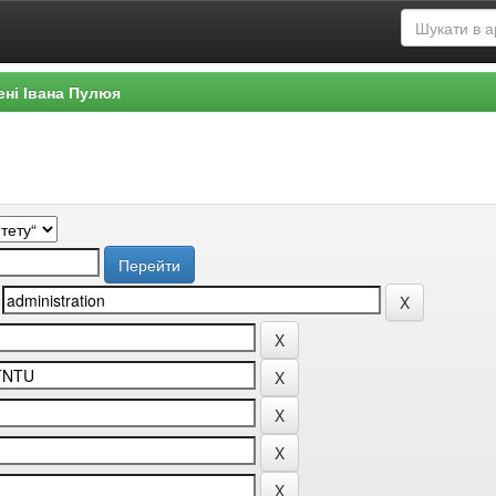
ені Івана Пулюя