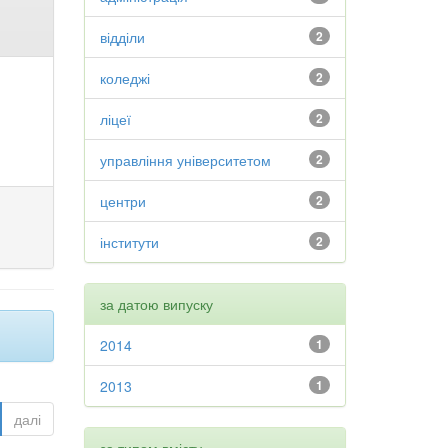
відділи
2
коледжі
2
ліцеї
2
управління університетом
2
центри
2
інститути
2
за датою випуску
2014
1
2013
1
далі