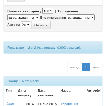
Вивести на сторінку
|
Сортування
Впорядкування
Автори
Результати 1-2 зі 2 (час пошуку: 0.002 секунди).
назад
1
далі
Знайдені матеріали:
Тип
Дата
Дата
Назва
Автор(и)
випуску
внесення
Other
2014
11-лис-2015
Управління
-