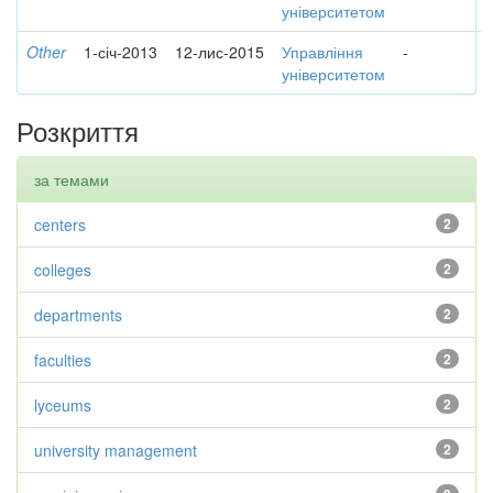
університетом
Other
1-січ-2013
12-лис-2015
Управління
-
університетом
Розкриття
за темами
centers
2
colleges
2
departments
2
faculties
2
lyceums
2
university management
2