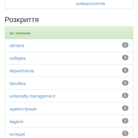
університетом
Розкриття
за темами
centers
1
colleges
1
departments
1
faculties
1
university management
1
адміністрація
1
відділи
1
коледжі
1