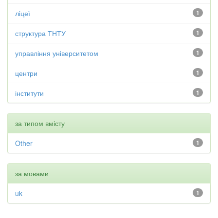
ліцеї
1
структура ТНТУ
1
управління університетом
1
центри
1
інститути
1
за типом вмісту
Other
1
за мовами
uk
1