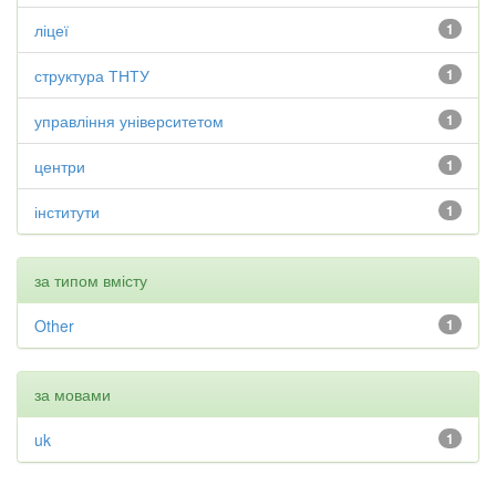
ліцеї
1
структура ТНТУ
1
управління університетом
1
центри
1
інститути
1
за типом вмісту
Other
1
за мовами
uk
1