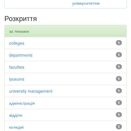
університетом
Розкриття
за темами
colleges
1
departments
1
faculties
1
lyceums
1
university management
1
адміністрація
1
відділи
1
коледжі
1