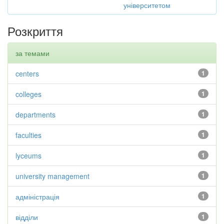
університетом
Розкриття
за темами
centers
1
colleges
1
departments
1
faculties
1
lyceums
1
university management
1
адміністрація
1
відділи
1