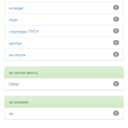
коледжі
1
ліцеї
1
структура ТНТУ
1
центри
1
інститути
1
за типом вмісту
Other
1
за мовами
uk
1