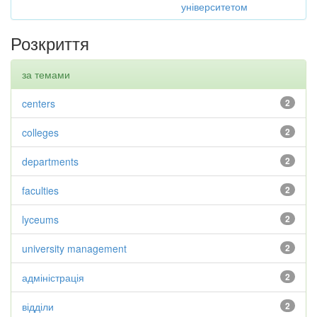
університетом
Розкриття
за темами
centers
2
colleges
2
departments
2
faculties
2
lyceums
2
university management
2
адміністрація
2
відділи
2