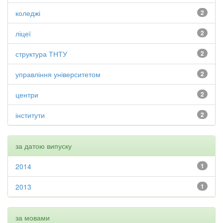
коледжі
2
ліцеї
2
структура ТНТУ
2
управління університетом
2
центри
2
інститути
2
за датою випуску
2014
1
2013
1
за мовами