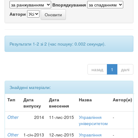
Впорядкування
Автори
Результати 1-2 зі 2 (час пошуку: 0.002 секунди).
назад
1
далі
Знайдені матеріали:
Тип
Дата
Дата
Назва
Автор(и)
випуску
внесення
Other
2014
11-лис-2015
Управління
-
університетом
Other
1-січ-2013
12-лис-2015
Управління
-