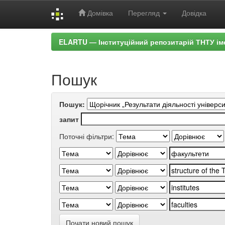
Домівка
Перегляд
Довідка
Skip
ELARTU — Інституційний репозитарій ТНТУ ім
navigation
Пошук
Пошук:
запит
Поточні фільтри:
Почати новий пошук