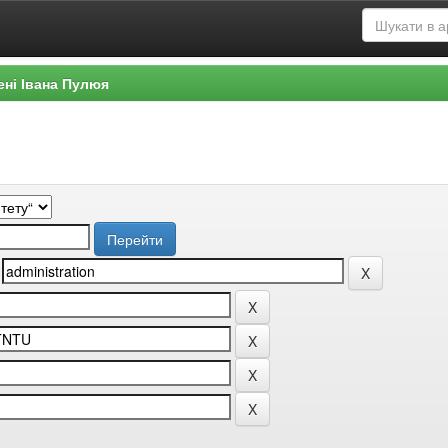
ені Івана Пулюя