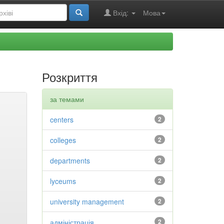
Вхід:
Мова
Розкриття
за темами
centers
2
colleges
2
departments
2
lyceums
2
university management
2
адміністрація
2