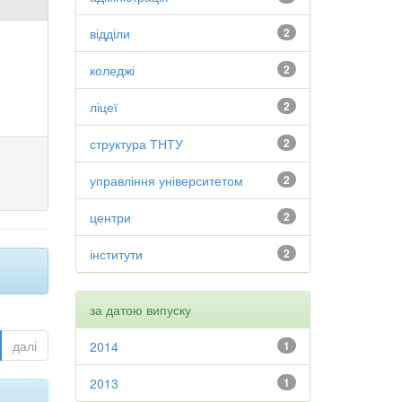
відділи
2
коледжі
2
ліцеї
2
структура ТНТУ
2
управління університетом
2
центри
2
інститути
2
за датою випуску
далі
2014
1
2013
1