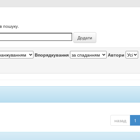
в пошуку.
Впорядкування
Автори
назад
1