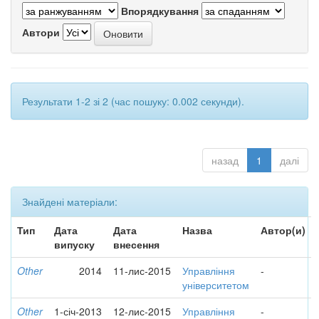
Впорядкування
Автори
Результати 1-2 зі 2 (час пошуку: 0.002 секунди).
назад
1
далі
Знайдені матеріали:
Тип
Дата
Дата
Назва
Автор(и)
випуску
внесення
Other
2014
11-лис-2015
Управління
-
університетом
Other
1-січ-2013
12-лис-2015
Управління
-