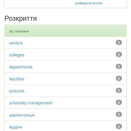
університетом
Розкриття
за темами
centers
2
colleges
2
departments
2
faculties
2
lyceums
2
university management
2
адміністрація
2
відділи
2