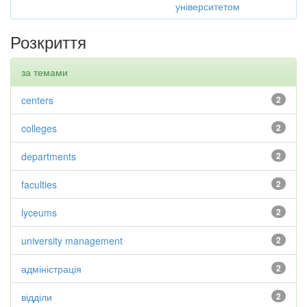
університетом
Розкриття
за темами
centers
2
colleges
2
departments
2
faculties
2
lyceums
2
university management
2
адміністрація
2
відділи
2