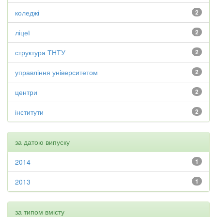
коледжі
2
ліцеї
2
структура ТНТУ
2
управління університетом
2
центри
2
інститути
2
за датою випуску
2014
1
2013
1
за типом вмісту