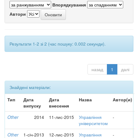
Впорядкування
Автори
Результати 1-2 зі 2 (час пошуку: 0.002 секунди).
назад
1
далі
Знайдені матеріали:
Тип
Дата
Дата
Назва
Автор(и)
випуску
внесення
Other
2014
11-лис-2015
Управління
-
університетом
Other
1-січ-2013
12-лис-2015
Управління
-