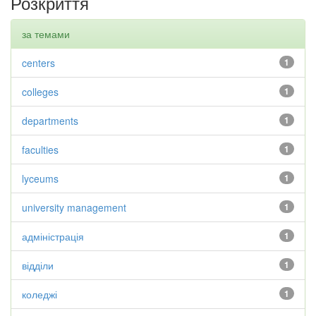
Розкриття
за темами
centers
1
colleges
1
departments
1
faculties
1
lyceums
1
university management
1
адміністрація
1
відділи
1
коледжі
1