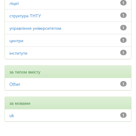
ліцеї
1
структура ТНТУ
1
управління університетом
1
центри
1
інститути
1
за типом вмісту
Other
1
за мовами
uk
1