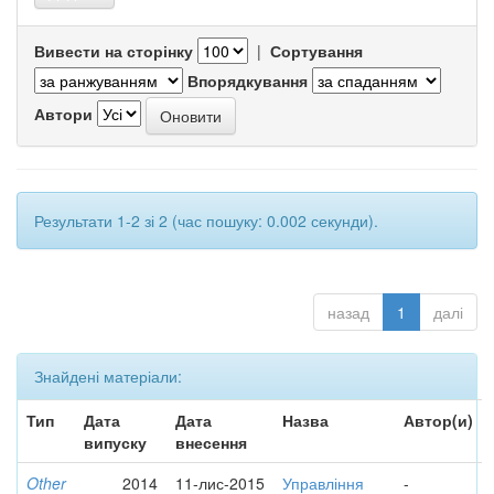
Вивести на сторінку
|
Сортування
Впорядкування
Автори
Результати 1-2 зі 2 (час пошуку: 0.002 секунди).
назад
1
далі
Знайдені матеріали:
Тип
Дата
Дата
Назва
Автор(и)
випуску
внесення
Other
2014
11-лис-2015
Управління
-