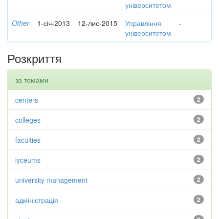
університетом
Other
1-січ-2013
12-лис-2015
Управління
-
університетом
Розкриття
за темами
centers
2
colleges
2
faculties
2
lyceums
2
university management
2
адміністрація
2