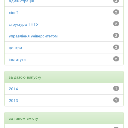
адміністрація
2
ліцеї
2
структура ТНТУ
2
управління університетом
2
центри
2
інститути
2
за датою випуску
2014
1
2013
1
за типом вмісту