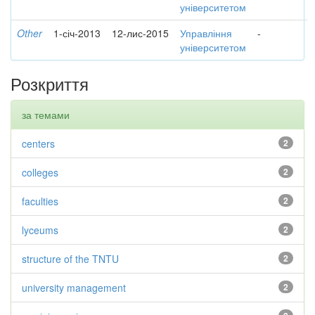
університетом
Other
1-січ-2013
12-лис-2015
Управління
-
університетом
Розкриття
за темами
centers
2
colleges
2
faculties
2
lyceums
2
structure of the TNTU
2
university management
2