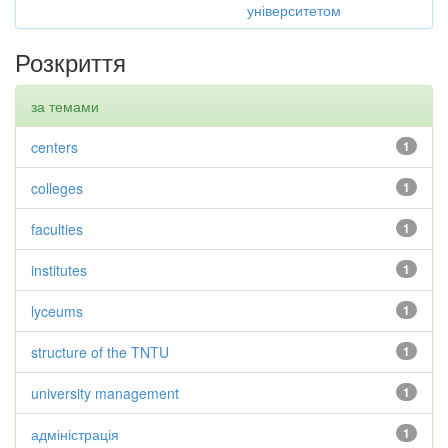
університетом
Розкриття
за темами
centers
1
colleges
1
faculties
1
institutes
1
lyceums
1
structure of the TNTU
1
university management
1
адміністрація
1