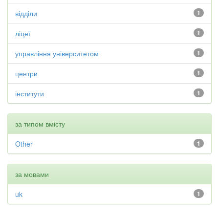
відділи
1
ліцеї
1
управління університетом
1
центри
1
інститути
1
за типом вмісту
Other
1
за мовами
uk
1