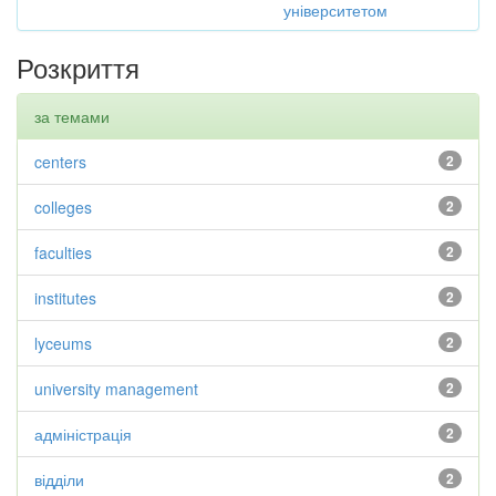
університетом
Розкриття
за темами
centers
2
colleges
2
faculties
2
institutes
2
lyceums
2
university management
2
адміністрація
2
відділи
2