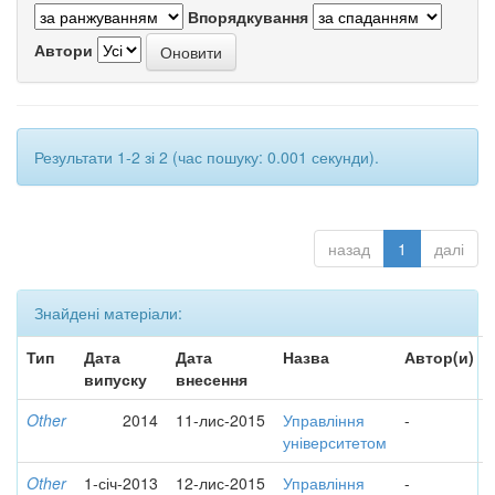
Впорядкування
Автори
Результати 1-2 зі 2 (час пошуку: 0.001 секунди).
назад
1
далі
Знайдені матеріали:
Тип
Дата
Дата
Назва
Автор(и)
випуску
внесення
Other
2014
11-лис-2015
Управління
-
університетом
Other
1-січ-2013
12-лис-2015
Управління
-