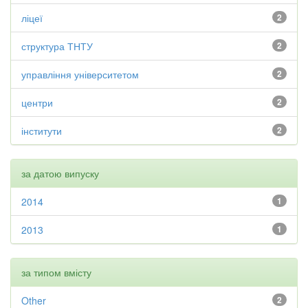
ліцеї
2
структура ТНТУ
2
управління університетом
2
центри
2
інститути
2
за датою випуску
2014
1
2013
1
за типом вмісту
Other
2