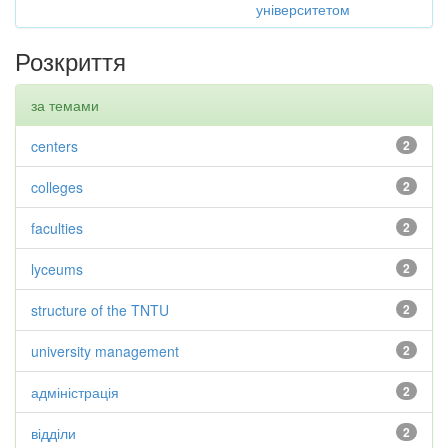
університетом
Розкриття
за темами
centers
2
colleges
2
faculties
2
lyceums
2
structure of the TNTU
2
university management
2
адміністрація
2
відділи
2