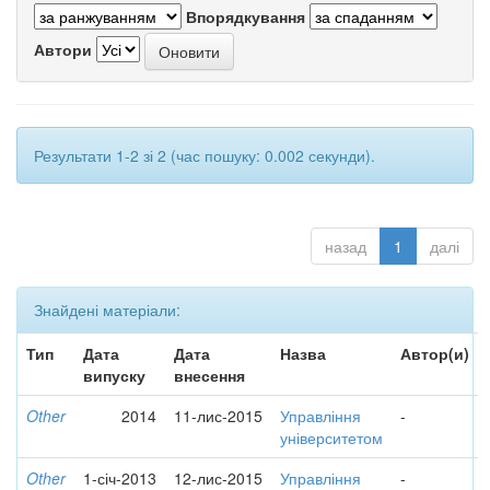
Впорядкування
Автори
Результати 1-2 зі 2 (час пошуку: 0.002 секунди).
назад
1
далі
Знайдені матеріали:
Тип
Дата
Дата
Назва
Автор(и)
випуску
внесення
Other
2014
11-лис-2015
Управління
-
університетом
Other
1-січ-2013
12-лис-2015
Управління
-