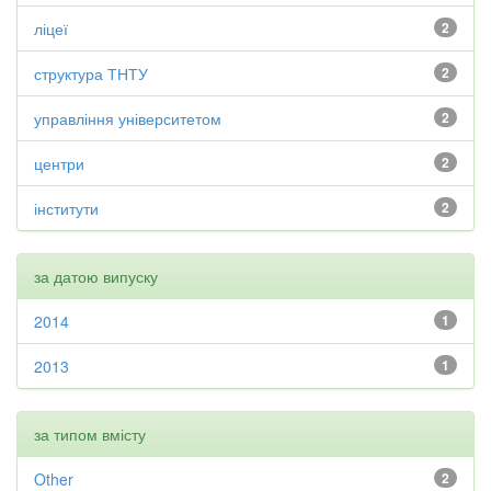
ліцеї
2
структура ТНТУ
2
управління університетом
2
центри
2
інститути
2
за датою випуску
2014
1
2013
1
за типом вмісту
Other
2