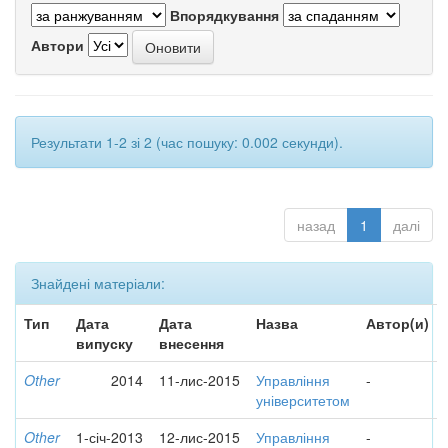
Впорядкування
Автори
Результати 1-2 зі 2 (час пошуку: 0.002 секунди).
назад
1
далі
Знайдені матеріали:
Тип
Дата
Дата
Назва
Автор(и)
випуску
внесення
Other
2014
11-лис-2015
Управління
-
університетом
Other
1-січ-2013
12-лис-2015
Управління
-