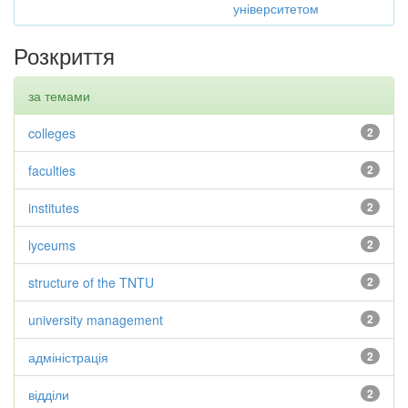
університетом
Розкриття
за темами
colleges
2
faculties
2
institutes
2
lyceums
2
structure of the TNTU
2
university management
2
адміністрація
2
відділи
2