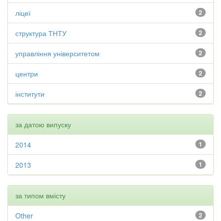
ліцеї
2
структура ТНТУ
2
управління університетом
2
центри
2
інститути
2
за датою випуску
2014
1
2013
1
за типом вмісту
Other
2