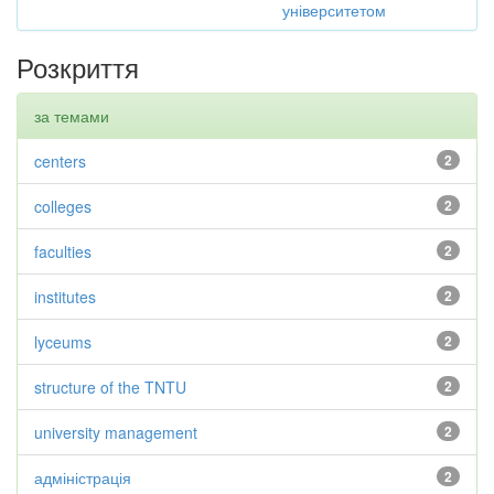
університетом
Розкриття
за темами
centers
2
colleges
2
faculties
2
institutes
2
lyceums
2
structure of the TNTU
2
university management
2
адміністрація
2