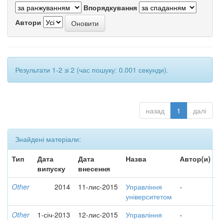
Впорядкування
Автори
Результати 1-2 зі 2 (час пошуку: 0.001 секунди).
назад
1
далі
Знайдені матеріали:
Тип
Дата
Дата
Назва
Автор(и)
випуску
внесення
Other
2014
11-лис-2015
Управління
-
університетом
Other
1-січ-2013
12-лис-2015
Управління
-