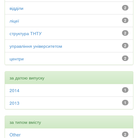
відділи
2
ліцеї
2
структура ТНТУ
2
управління університетом
2
центри
2
за датою випуску
2014
1
2013
1
за типом вмісту
Other
2