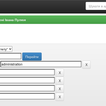
ені Івана Пулюя