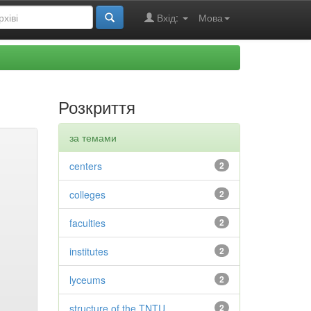
Вхід:
Мова
Розкриття
за темами
centers
2
colleges
2
faculties
2
institutes
2
lyceums
2
structure of the TNTU
2