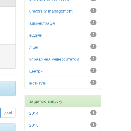
university management
2
адміністрація
2
відділи
2
ліцеї
2
управління університетом
2
центри
2
інститути
2
за датою випуску
далі
2014
1
2013
1