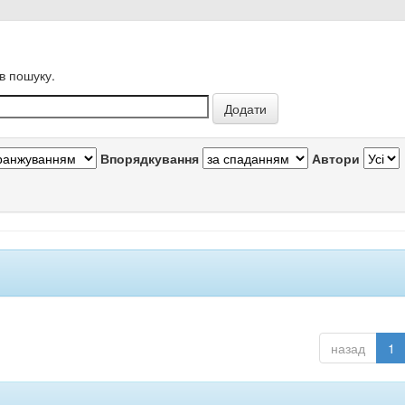
в пошуку.
Впорядкування
Автори
назад
1