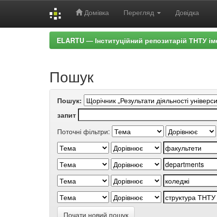
Домівка
Перегляд
Довідка
Skip
ELARTU — Інституційний репозитарій ТНТУ ім
navigation
Пошук
Пошук:
запит
Поточні фільтри:
Почати новий пошук