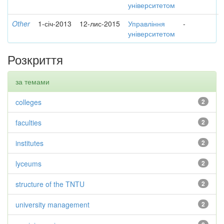
університетом
Other
1-січ-2013
12-лис-2015
Управління
-
університетом
Розкриття
за темами
colleges
2
faculties
2
institutes
2
lyceums
2
structure of the TNTU
2
university management
2