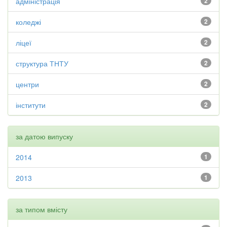
адміністрація
2
коледжі
2
ліцеї
2
структура ТНТУ
2
центри
2
інститути
2
за датою випуску
2014
1
2013
1
за типом вмісту