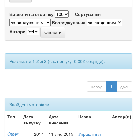
Вивести на сторінку
|
Сортування
Впорядкування
Автори
Результати 1-2 зі 2 (час пошуку: 0.002 секунди).
назад
1
далі
Знайдені матеріали:
Тип
Дата
Дата
Назва
Автор(и)
випуску
внесення
Other
2014
11-лис-2015
Управління
-