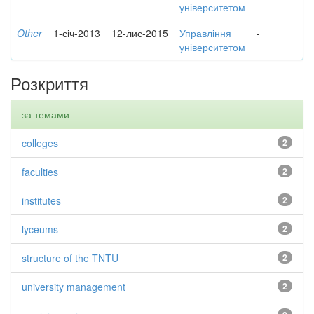
університетом
Other
1-січ-2013
12-лис-2015
Управління
-
університетом
Розкриття
за темами
colleges
2
faculties
2
institutes
2
lyceums
2
structure of the TNTU
2
university management
2