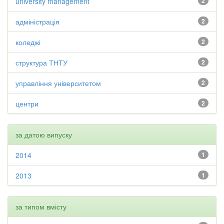
university management
2
адміністрація
2
коледжі
2
структура ТНТУ
2
управління університетом
2
центри
2
за датою випуску
2014
1
2013
1
за типом вмісту