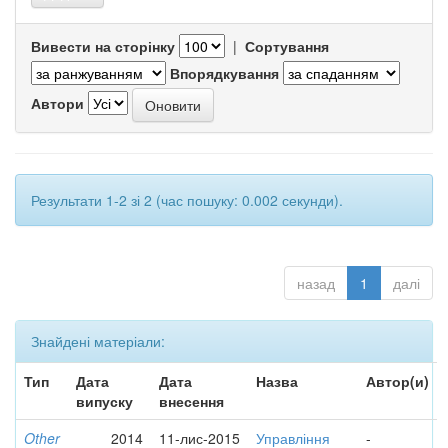
Вивести на сторінку
|
Сортування
Впорядкування
Автори
Результати 1-2 зі 2 (час пошуку: 0.002 секунди).
назад
1
далі
Знайдені матеріали:
Тип
Дата
Дата
Назва
Автор(и)
випуску
внесення
Other
2014
11-лис-2015
Управління
-