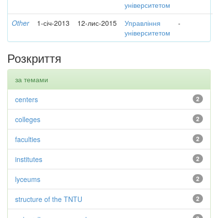
університетом
Other
1-січ-2013
12-лис-2015
Управління
-
університетом
Розкриття
за темами
centers
2
colleges
2
faculties
2
institutes
2
lyceums
2
structure of the TNTU
2