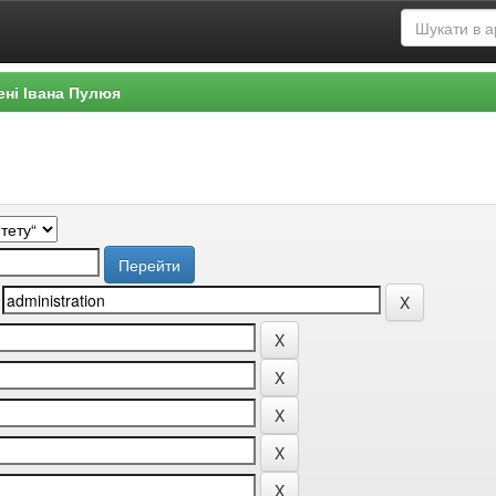
ені Івана Пулюя