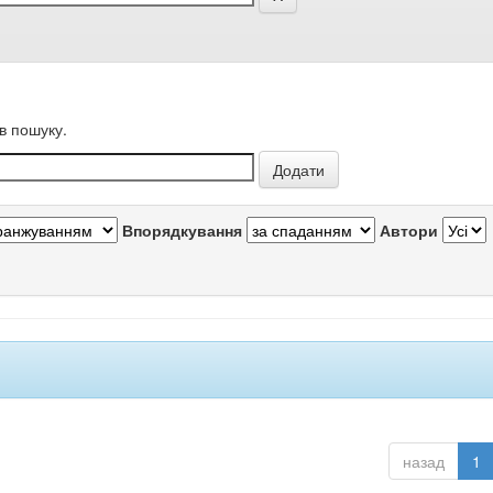
в пошуку.
Впорядкування
Автори
назад
1