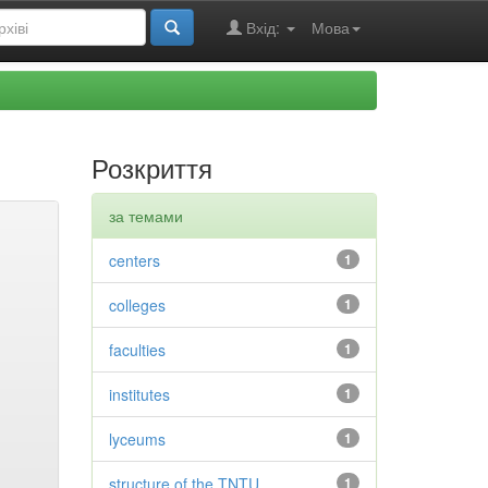
Вхід:
Мова
Розкриття
за темами
centers
1
colleges
1
faculties
1
institutes
1
lyceums
1
structure of the TNTU
1