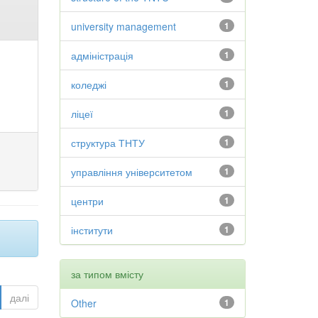
university management
1
адміністрація
1
коледжі
1
ліцеї
1
структура ТНТУ
1
управління університетом
1
центри
1
інститути
1
за типом вмісту
далі
Other
1