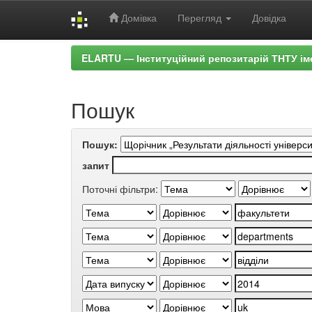
Домівка
Перегляд
Довідка
Skip
ELARTU — Інституційний репозитарій ТНТУ ім
navigation
Пошук
Пошук:
запит
Поточні фільтри: