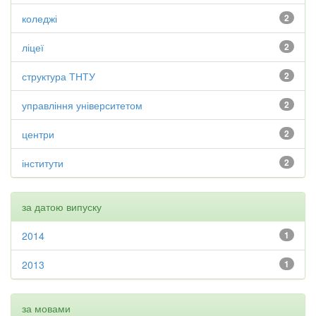
коледжі
2
ліцеї
2
структура ТНТУ
2
управління університетом
2
центри
2
інститути
2
за датою випуску
2014
1
2013
1
за мовами