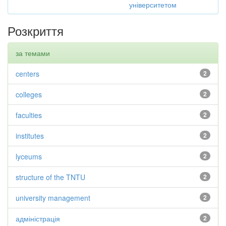
університетом
Розкриття
за темами
centers
2
colleges
2
faculties
2
institutes
2
lyceums
2
structure of the TNTU
2
university management
2
адміністрація
2