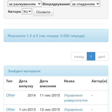
Впорядкування
Автори
Результати 1-2 зі 2 (час пошуку: 0.002 секунди).
назад
1
далі
Знайдені матеріали:
Тип
Дата
Дата
Назва
Автор(и)
випуску
внесення
Other
2014
11-лис-2015
Управління
-
університетом
Other
1-січ-2013
12-лис-2015
Управління
-