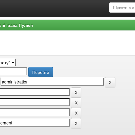
ені Івана Пулюя