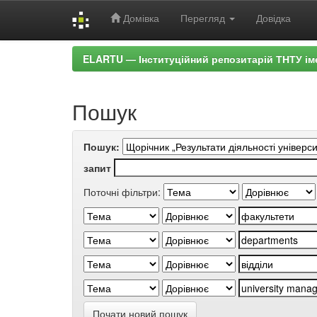
Домівка
Перегляд
Довідка
Skip
ELARTU — Інституційний репозитарій ТНТУ ім
navigation
Пошук
Пошук:
запит
Поточні фільтри:
Почати новий пошук