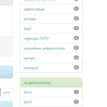
адміністрація
2
коледжі
2
ліцеї
2
структура ТНТУ
2
управління університетом
2
центри
2
інститути
2
за датою випуску
далі
2014
1
2013
1