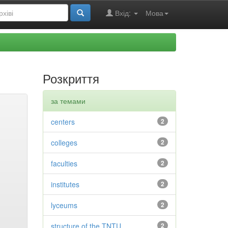
Вхід:
Мова
Розкриття
за темами
centers
2
colleges
2
faculties
2
institutes
2
lyceums
2
structure of the TNTU
2