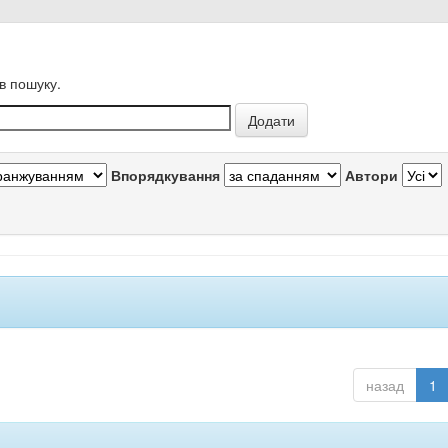
в пошуку.
Впорядкування
Автори
назад
1