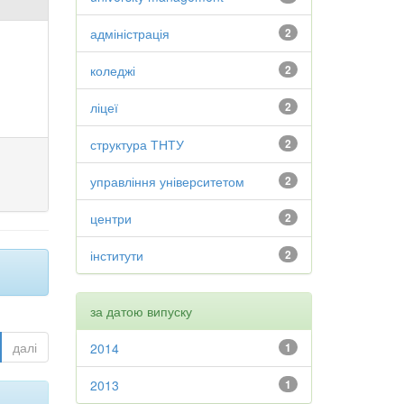
адміністрація
2
коледжі
2
ліцеї
2
структура ТНТУ
2
управління університетом
2
центри
2
інститути
2
за датою випуску
далі
2014
1
2013
1