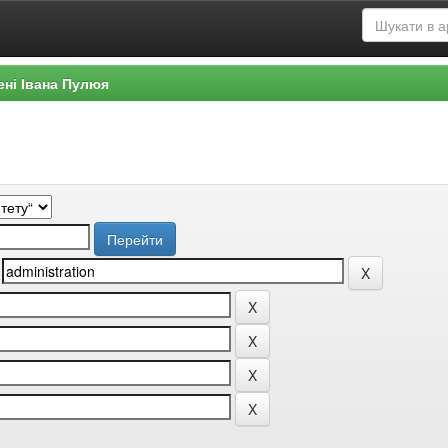
ені Івана Пулюя