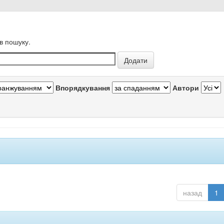
в пошуку.
Впорядкування
Автори
назад
1