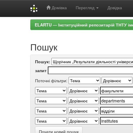
Домівка
Перегляд
Довідка
Skip
ELARTU — Інституційний репозитарій ТНТУ ім
navigation
Пошук
Пошук:
запит
Поточні фільтри:
Почати новий пошук