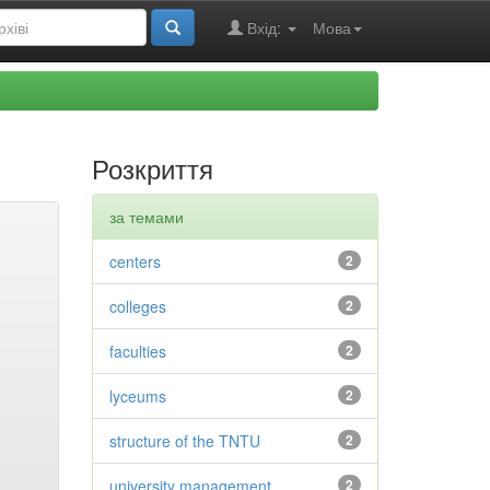
Вхід:
Мова
Розкриття
за темами
centers
2
colleges
2
faculties
2
lyceums
2
structure of the TNTU
2
university management
2