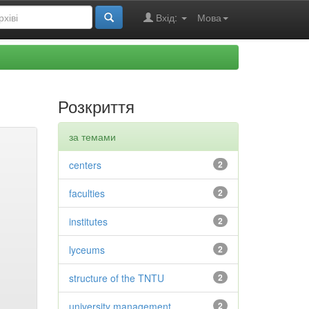
Вхід:
Мова
Розкриття
за темами
centers
2
faculties
2
institutes
2
lyceums
2
structure of the TNTU
2
university management
2