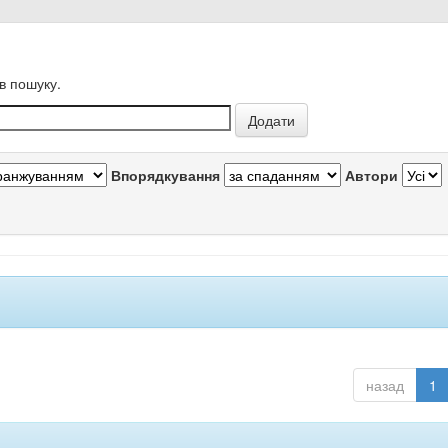
в пошуку.
Впорядкування
Автори
назад
1