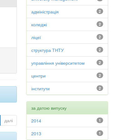
адміністрація
2
коледжі
2
ліцеї
2
структура ТНТУ
2
управління університетом
2
центри
2
інститути
2
за датою випуску
далі
2014
1
2013
1