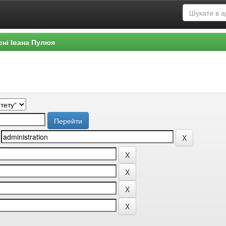
ені Івана Пулюя