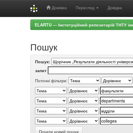
Домівка
Перегляд
Довідка
Skip
ELARTU — Інституційний репозитарій ТНТУ ім
navigation
Пошук
Пошук:
запит
Поточні фільтри:
Почати новий пошук