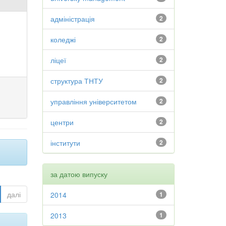
адміністрація
2
коледжі
2
ліцеї
2
структура ТНТУ
2
управління університетом
2
центри
2
інститути
2
за датою випуску
далі
2014
1
2013
1