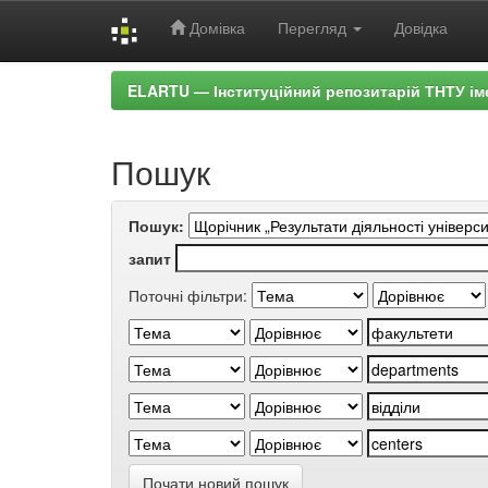
Домівка
Перегляд
Довідка
Skip
ELARTU — Інституційний репозитарій ТНТУ ім
navigation
Пошук
Пошук:
запит
Поточні фільтри:
Почати новий пошук