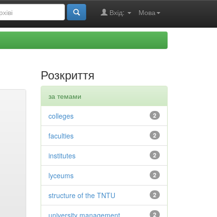
Вхід:
Мова
Розкриття
за темами
colleges
2
faculties
2
institutes
2
lyceums
2
structure of the TNTU
2
university management
2