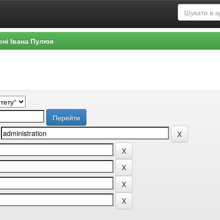
ені Івана Пулюя