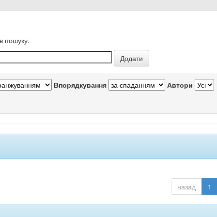
в пошуку.
Впорядкування
Автори
назад
1