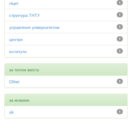
ліцеї
1
структура ТНТУ
1
управління університетом
1
центри
1
інститути
1
за типом вмісту
Other
1
за мовами
uk
1