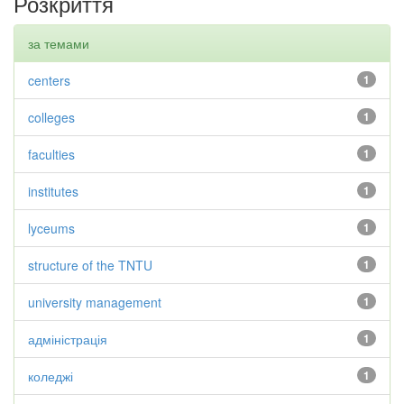
Розкриття
за темами
centers
1
colleges
1
faculties
1
institutes
1
lyceums
1
structure of the TNTU
1
university management
1
адміністрація
1
коледжі
1