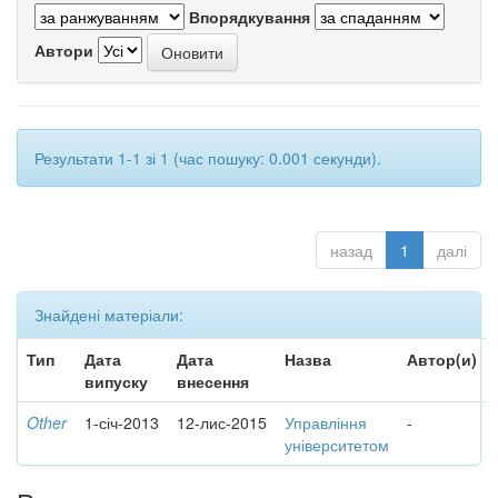
Впорядкування
Автори
Результати 1-1 зі 1 (час пошуку: 0.001 секунди).
назад
1
далі
Знайдені матеріали:
Тип
Дата
Дата
Назва
Автор(и)
випуску
внесення
Other
1-січ-2013
12-лис-2015
Управління
-
університетом