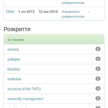
університетом
Other
1-січ-2013
12-лис-2015
Управління
-
університетом
Розкриття
за темами
centers
2
colleges
2
faculties
2
institutes
2
structure of the TNTU
2
university management
2